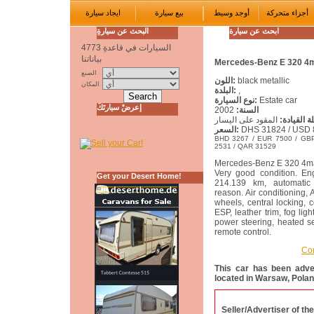
أجزاء متحركة
أوجد وسيط
بيع سيارة
ايجاد سيارة
ابحث عن سيارة
البحث عن سيارةِ
4773
السيارات في قاعدةِ
بياناتنا
Mercedes-Benz E 320 4ma
الصنع
اللون
:
black metallic
المكان
البلدة
:
,
نوع السيارة
:
Estate car
إعرضْ سيارتَكَ
2002
:
السنة
المقود على اليسار
:
ة القيادة
السعر
:
DHS 31824 / USD 
BHD 3267 / EUR 7500 / GBP
2531 / QAR 31529
Mercedes-Benz E 320 4mat
Very good condition. En
Get your Desert Home!
214.139 km, automatic 
reason. Air conditioning, 
wheels, central locking, c
ESP, leather trim, fog ligh
power steering, heated se
remote control.
Con
This car has been adver
located in Warsaw, Pola
Seller/Advertiser of the